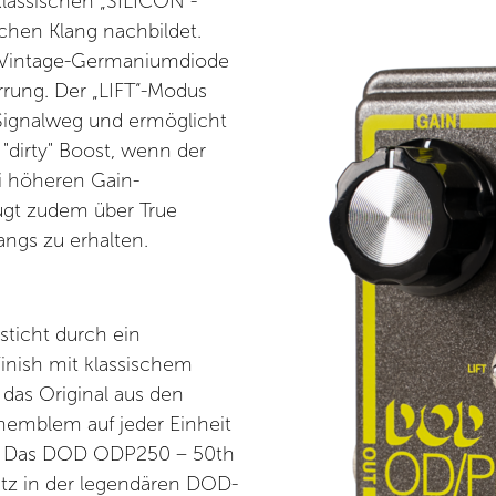
klassischen „SILICON“-
chen Klang nachbildet.
 Vintage-Germaniumdiode
rung. Der „LIFT“-Modus
Signalweg und ermöglicht
"dirty" Boost, wenn der
i höheren Gain-
fügt zudem über True
angs zu erhalten.
sticht durch ein
inish mit klassischem
as Original aus den
memblem auf jeder Einheit
m. Das DOD ODP250 – 50th
latz in der legendären DOD-