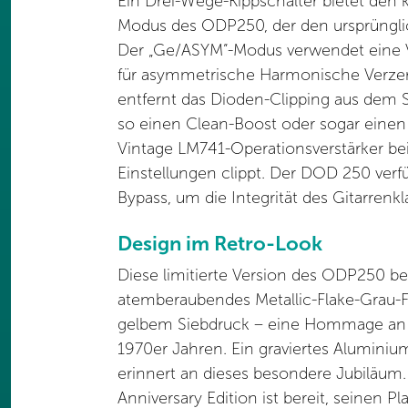
Ein Drei-Wege-Kippschalter bietet den 
Modus des ODP250, der den ursprüngli
Der „Ge/ASYM“-Modus verwendet eine
für asymmetrische Harmonische Verzer
entfernt das Dioden-Clipping aus dem 
so einen Clean-Boost oder sogar einen 
Vintage LM741-Operationsverstärker be
Einstellungen clippt. Der DOD 250 ver
Bypass, um die Integrität des Gitarrenkl
Design im Retro-Look
Diese limitierte Version des ODP250 be
atemberaubendes Metallic-Flake-Grau-F
gelbem Siebdruck – eine Hommage an d
1970er Jahren. Ein graviertes Aluminiu
erinnert an dieses besondere Jubiläu
Anniversary Edition ist bereit, seinen P