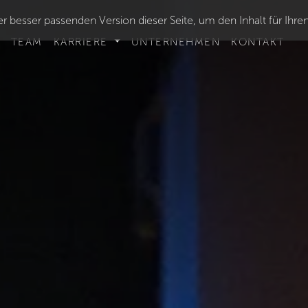
r besser passenden Version dieser Seite, um den Inhalt für Ihre
TEAM
KARRIERE
UNTERNEHMEN
KONTAKT