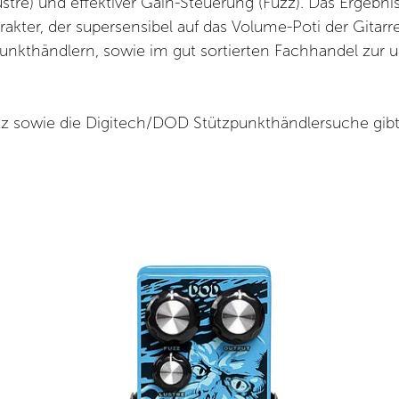
tre) und effektiver Gain-Steuerung (Fuzz). Das Ergebnis i
kter, der supersensibel auf das Volume-Poti der Gitarre
nkthändlern, sowie im gut sortierten Fachhandel zur 
 sowie die Digitech/DOD Stützpunkthändlersuche gibt