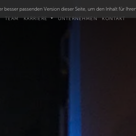
r besser passenden Version dieser Seite, um den Inhalt für Ihre
TEAM
KARRIERE
UNTERNEHMEN
KONTAKT