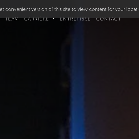
t convenient version of this site to view content for your locat
TEAM
CARRIÈRE
ENTREPRISE
CONTACT