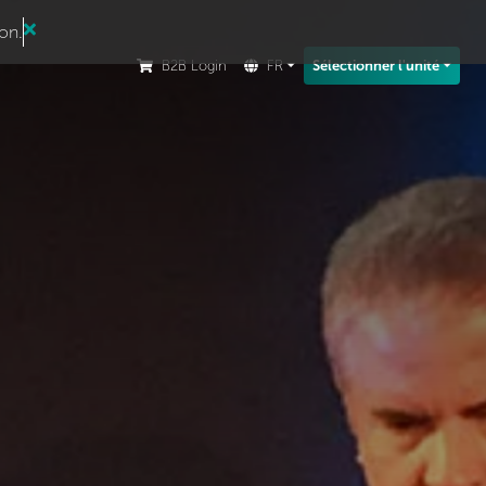
ion.
B2B Login
FR
Sélectionner l'unité