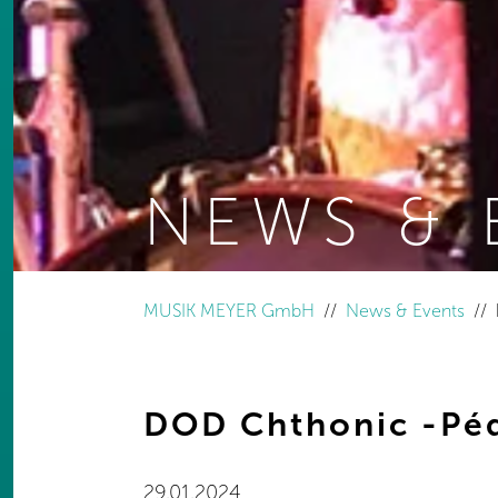
NEWS & 
You are here:
MUSIK MEYER GmbH
News & Events
DOD Chthonic -Péda
29.01.2024