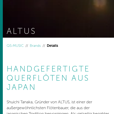
ALTUS
You are here:
QS-MUSIC
Brands
Details
HANDGEFERTIGTE
QUERFLÖTEN AUS
JAPAN
Shuichi Tanaka, Gründer von ALTUS, ist einer der
außergewöhnlichsten Flötenbauer, die aus der
japanischen Tradition hervorgingen. Als vielseitig begabter