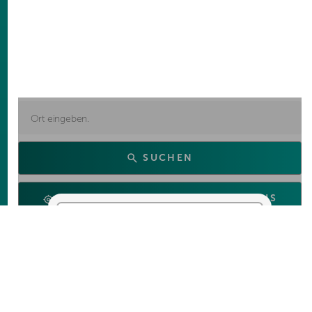
SUCHEN
SUCHE VON MEINEM STANDORT AUS
Händlersuche
einschalten
Ja, ich möchte für die
Händlersuche Dienste
von Google Maps