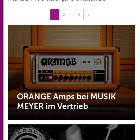
....
1
2
5
»
ORANGE Amps bei MUSIK
MEYER im Vertrieb