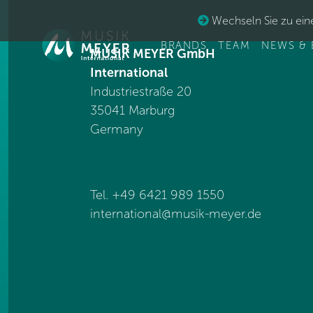
Wechseln Sie zu eine
BRANDS
TEAM
NEWS & 
MUSIK MEYER GmbH
International
Industriestraße 20
35041 Marburg
Germany
Tel. +49 6421 989 1550
international@
musik-meyer.de