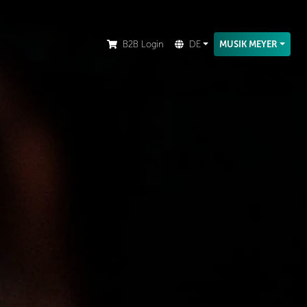
n Standort anzuzeigen.
B2B Login
DE
MUSIK MEYER