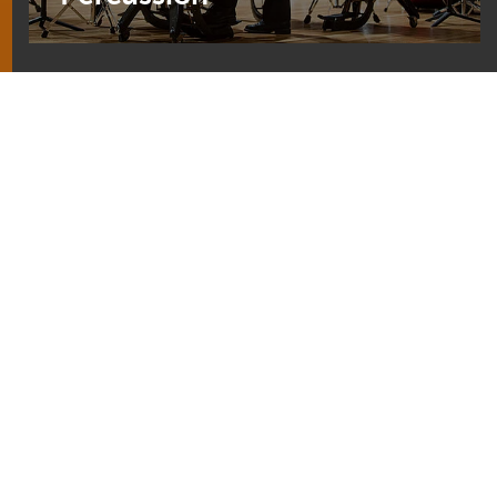
SUCHEN
SUCHE VON MEINEM STANDORT AUS
Händlersuche
einschalten
Ja, ich möchte für die