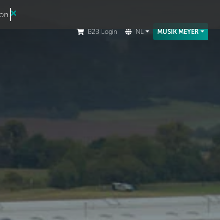
ion.
B2B Login
NL
MUSIK MEYER