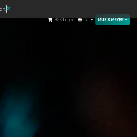
ion.
B2B Login
NL
MUSIK MEYER