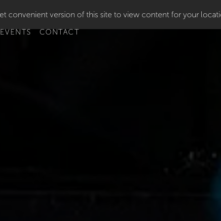
t convenient version of this site to view content for your locat
 EVENTS
CONTACT