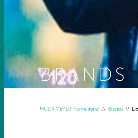
BRANDS
You are here:
MUSIK MEYER International
Brands
Li