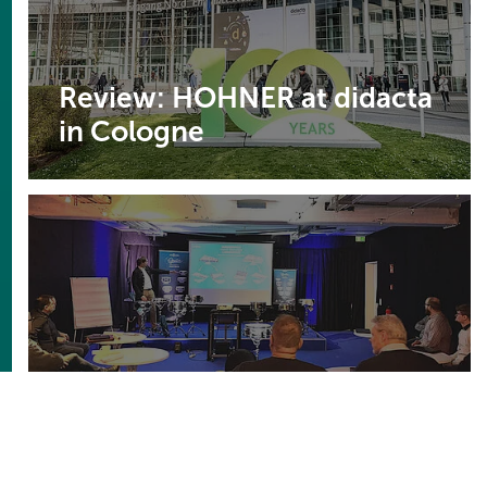
Review: HOHNER at didacta
in Cologne
Successful MAJESTIC
product training for MUSIK
MEYER's sales force