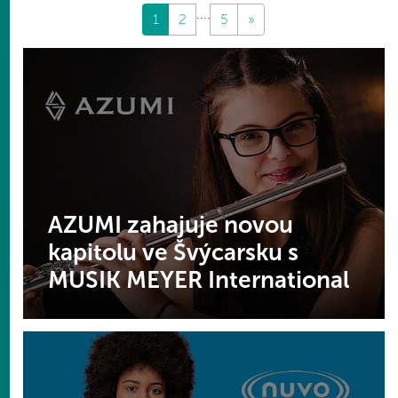
....
1
2
5
»
AZUMI zahajuje novou
kapitolu ve Švýcarsku s
MUSIK MEYER International