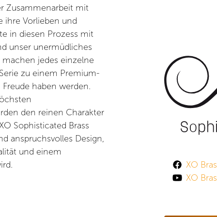
er Zusammenarbeit mit
 ihre Vorlieben und
e in diesen Prozess mit
 und unser unermüdliches
t machen jedes einzelne
-Serie zu einem Premium-
ng Freude haben werden.
höchsten
werden den reinen Charakter
XO Sophisticated Brass
nd anspruchsvolles Design,
alität und einem
ird.
XO Bras
XO Bras