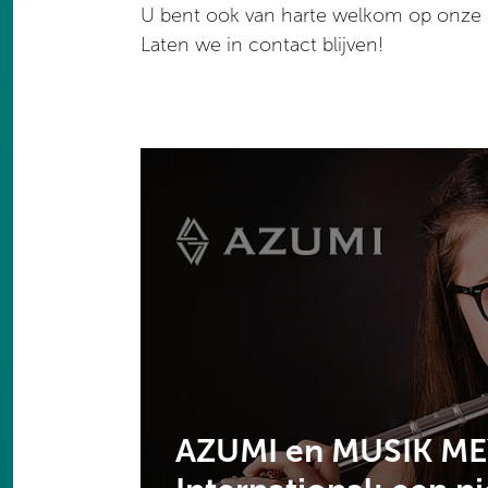
U bent ook van harte welkom op onze
Laten we in contact blijven!
AZUMI en MUSIK M