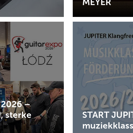
MEYER
 2026 –
, sterke
START JUPIT
muziekklas