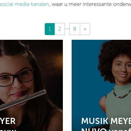
social media kanalen
, waar u meer interessante onder
....
1
2
8
»
EYER
MUSIK MEYER