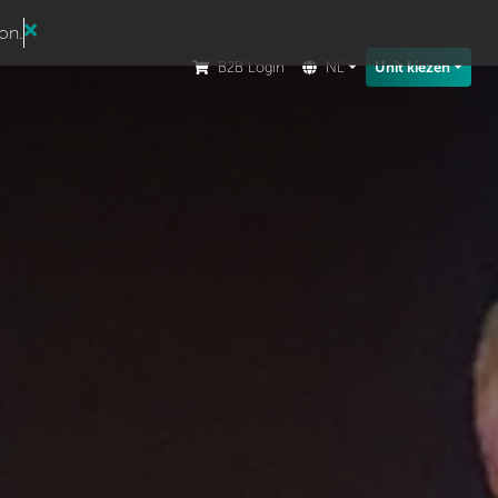
ion.
B2B Login
NL
Unit kiezen