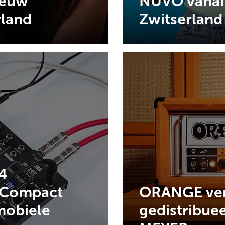
ieuw
NUVO vanaf 
rland
Zwitserland
4
 Compact
ORANGE ver
mobiele
gedistribue