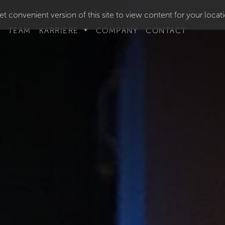
t convenient version of this site to view content for your locat
TEAM
KARRIERE
COMPANY
CONTACT