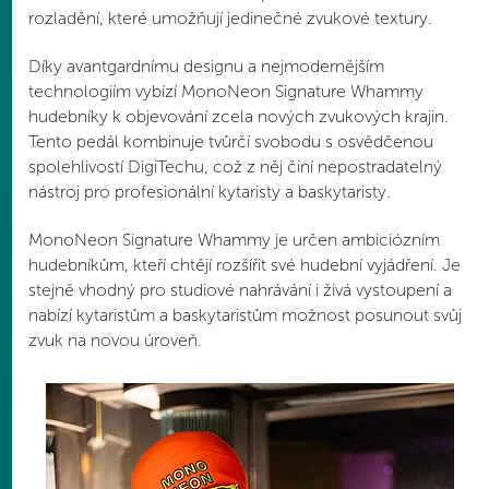
rozladění, které umožňují jedinečné zvukové textury.
Díky avantgardnímu designu a nejmodernějším
technologiím vybízí MonoNeon Signature Whammy
hudebníky k objevování zcela nových zvukových krajin.
Tento pedál kombinuje tvůrčí svobodu s osvědčenou
spolehlivostí DigiTechu, což z něj činí nepostradatelný
nástroj pro profesionální kytaristy a baskytaristy.
MonoNeon Signature Whammy je určen ambiciózním
hudebníkům, kteří chtějí rozšířit své hudební vyjádření. Je
stejně vhodný pro studiové nahrávání i živá vystoupení a
nabízí kytaristům a baskytaristům možnost posunout svůj
zvuk na novou úroveň.