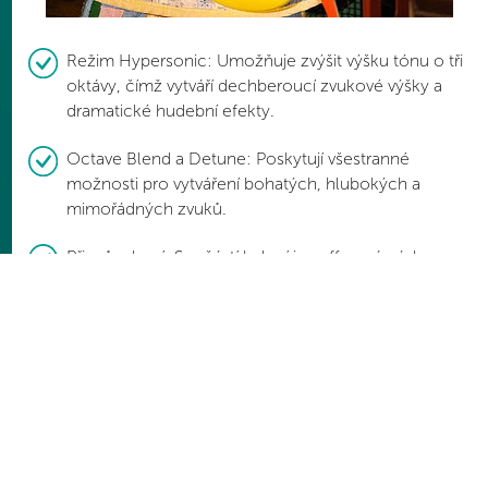
Režim Hypersonic: Umožňuje zvýšit výšku tónu o tři
oktávy, čímž vytváří dechberoucí zvukové výšky a
dramatické hudební efekty.
Octave Blend a Detune: Poskytují všestranné
možnosti pro vytváření bohatých, hlubokých a
mimořádných zvuků.
Přizpůsobení: Součástí balení je gafferová páska a
značky pro personalizaci pedálu.
True Bypass: Zajišťuje průchod signálu bez ztráty
zvuku.
MIDI vstup: Pro bezproblémovou integraci do
komplexních sestav a všestranné možnosti ovládání.