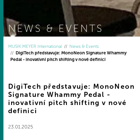
NEWS & EVENTS
You are here:
MUSIK MEYER International
News & Events
DigiTech představuje: MonoNeon Signature Whammy
Pedal - inovativní pitch shifting v nové definici
DigiTech představuje: MonoNeon
Signature Whammy Pedal -
inovativní pitch shifting v nové
definici
23.01.2025