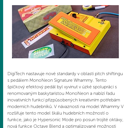
DigiTech nastavuje nové standardy v oblasti pitch shiftingu
s pedálem MonoNeon Signature Whammy. Tento
špičkový efektový pedál byl vyvinut v úzké spolupráci s
renomovaným baskytaristou MonoNeon a nabízí řadu
inovativních funkcí přizpůsobených kreativním potřebám
moderních hudebníků. V návaznosti na model Whammy V
rozšiřuje tento model škálu hudebních možností o
funkce, jako je Hypersonic Mode pro posun trojité oktávy,
nová funkce Octave Blend a optimalizované možnosti