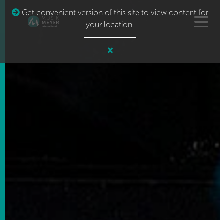
Get convenient version of this site to view content for
your location.