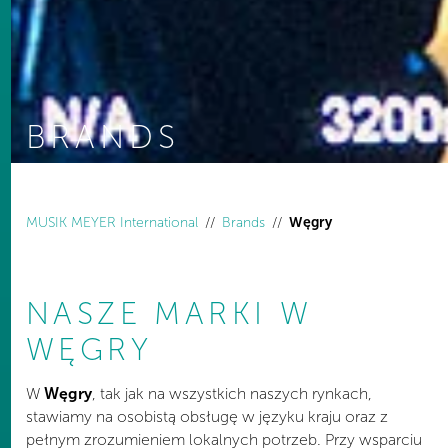
BRANDS
You are here:
MUSIK MEYER International
Brands
Węgry
NASZE MARKI W
WĘGRY
W
Węgry
, tak jak na wszystkich naszych rynkach,
stawiamy na osobistą obsługę w języku kraju oraz z
pełnym zrozumieniem lokalnych potrzeb. Przy wsparciu