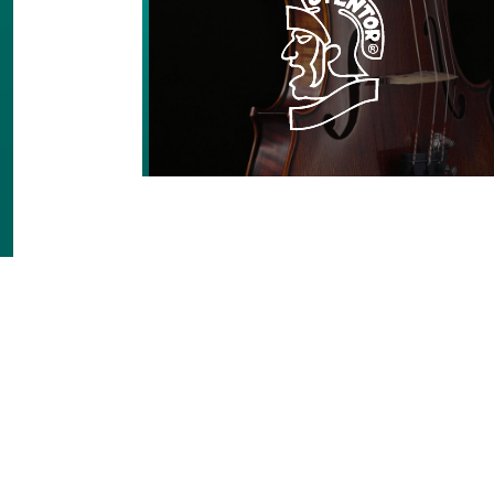
KONTAKT
W celu uzyskania dalszych informacji o
formularza kontaktowego, do którego m