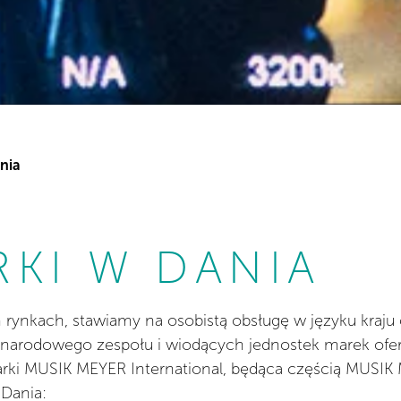
nia
RKI W DANIA
ch rynkach, stawiamy na osobistą obsługę w języku kra
ynarodowego zespołu i wiodących jednostek marek ofer
arki MUSIK MEYER International, będąca częścią MUSI
Dania: