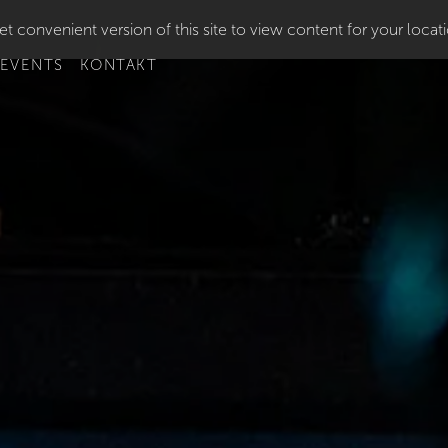
t convenient version of this site to view content for your locat
 EVENTS
KONTAKT