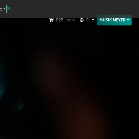
ion.
B2B Login
PL
MUSIK MEYER