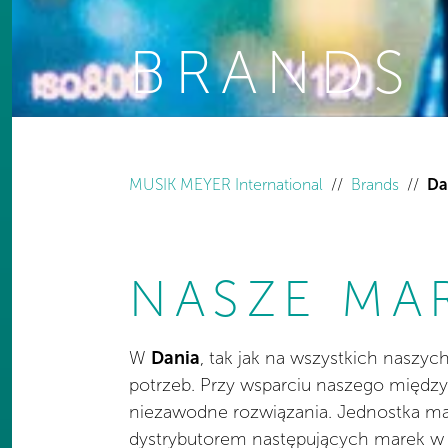
BRANDS
You are here:
MUSIK MEYER International
Brands
Da
NASZE MA
W
Dania
, tak jak na wszystkich naszy
potrzeb. Przy wsparciu naszego międz
niezawodne rozwiązania. Jednostka m
dystrybutorem następujących marek w 