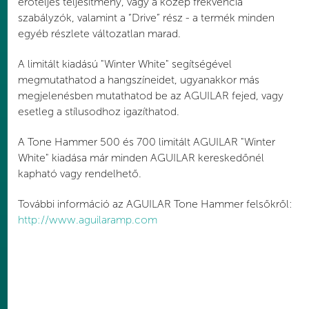
erőteljes teljesítmény, vagy a közép frekvencia
szabályzók, valamint a “Drive” rész - a termék minden
egyéb részlete változatlan marad.
A limitált kiadású "Winter White" segítségével
megmutathatod a hangszíneidet, ugyanakkor más
megjelenésben mutathatod be az AGUILAR fejed, vagy
esetleg a stílusodhoz igazíthatod.
A Tone Hammer 500 és 700 limitált AGUILAR "Winter
White" kiadása már minden AGUILAR kereskedőnél
kapható vagy rendelhető.
További információ az AGUILAR Tone Hammer felsőkről:
http://www.aguilaramp.com