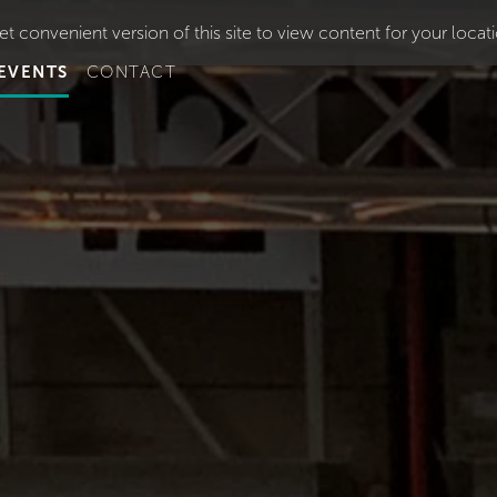
t convenient version of this site to view content for your locat
EVENTS
CONTACT