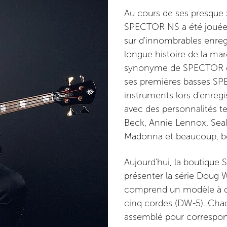
Au cours de ses presque 5
SPECTOR NS a été jouée
sur d'innombrables enreg
longue histoire de la mar
synonyme de SPECTOR qu
ses premières basses SP
instruments lors d'enreg
avec des personnalités te
Beck, Annie Lennox, Seal
Madonna et beaucoup, b
Aujourd'hui, la boutiqu
présenter la série Doug 
comprend un modèle à q
cinq cordes (DW-5). Ch
assemblé pour correspond