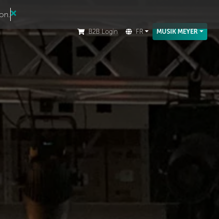
ion.
B2B Login
FR
MUSIK MEYER