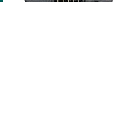
Série Euro LX: L'innovation rencontre la tradition
La série Euro LX combine les caractéristiques
emblématiques de la légendaire NS-2 avec des éléments
nouveaux et innovants. Les joueurs ont désormais le
choix entre un manche traversant ou vissé, ce qui offre
une flexibilité et une adaptabilité supplémentaires. Toutes
les basses Euro LX sont fabriquées avec des matériaux de
haute qualité.
Caractéristiques (extrait)