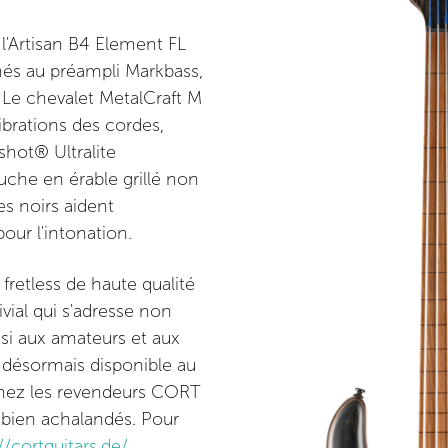
 l'Artisan B4 Element FL
nés au préampli Markbass,
. Le chevalet MetalCraft M
ibrations des cordes,
shot® Ultralite
uche en érable grillé non
es noirs aident
our l'intonation.
fretless de haute qualité
vial qui s'adresse non
si aux amateurs et aux
 désormais disponible au
hez les revendeurs CORT
 bien achalandés. Pour
//cortguitars.de/