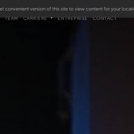
t convenient version of this site to view content for your locat
TEAM
CARRIÈRE
ENTREPRISE
CONTACT