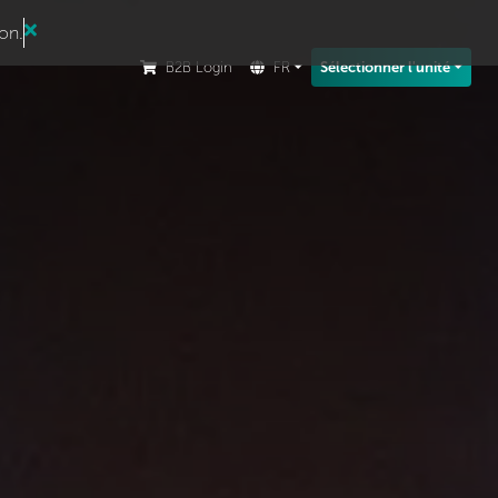
ion.
B2B Login
FR
Sélectionner l'unité