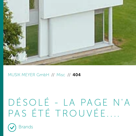
404
You are here:
MUSIK MEYER GmbH
Misc
404
DÉSOLÉ - LA PAGE N'A
PAS ÉTÉ TROUVÉE....
Brands