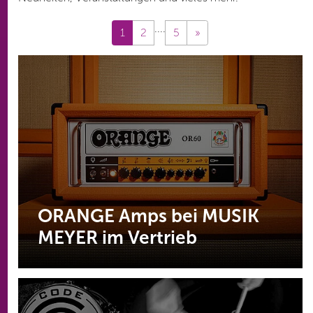
....
1
2
5
»
ORANGE Amps bei MUSIK
MEYER im Vertrieb