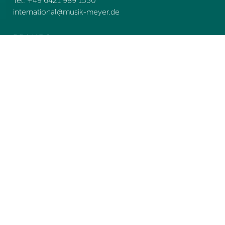
Tel. +49 6421 989 1550
international@
musik-meyer.de
BRANDS
NEWS
TEAM
KONTAKT
B2B LOGIN
Nadruk
Informacja o ochronie danych
Kontakt