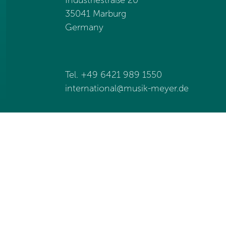
35041 Marburg
Germany
Tel. +49 6421 989 1550
international@
musik-meyer.de
Colofon
Privacyverklaring
Conta