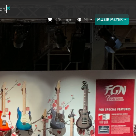
ion.
B2B Login
NL
MUSIK MEYER