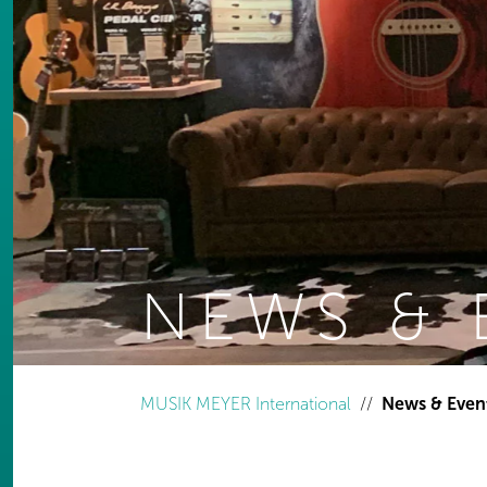
NEWS & 
You are here:
MUSIK MEYER International
News & Even