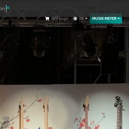
ion.
B2B Login
NL
MUSIK MEYER