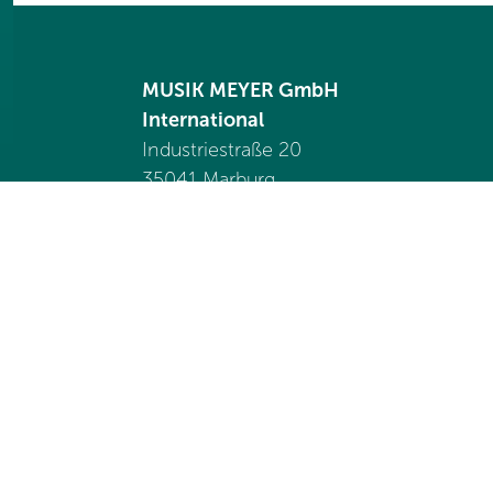
MUSIK MEYER GmbH
International
Industriestraße 20
35041 Marburg
Germany
Tel. +49 6421 989 1550
international@
musik-meyer.de