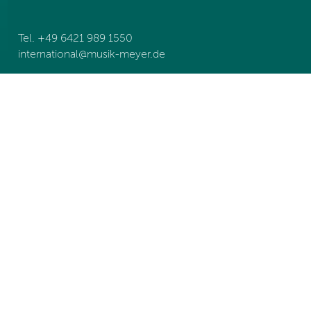
Tel. +49 6421 989 1550
international@
musik-meyer.de
BRANDS
NEWS
TEAM
KONTAKT
B2B LOGIN