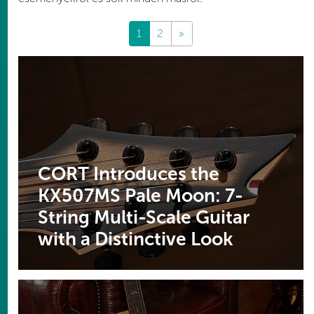
1
2
»
CORT Introduces the
KX507MS Pale Moon: 7-
String Multi-Scale Guitar
with a Distinctive Look