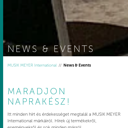
NEWS & EVENTS
You are here:
MUSIK MEYER International
News & Events
MARADJON
NAPRAKÉSZ!
Itt minden hírt és érdekességet megtalál a MUSIK MEYER
International márkáiról. Hírek új termékekről,
eseményekről és sok minden másról.