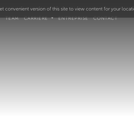
t convenient version of this site to view content for your locat
S
TEAM
CARRIÈRE
ENTREPRISE
CONTACT