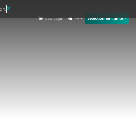
ion.
B2B Login
FR
Sélectionner l'unité